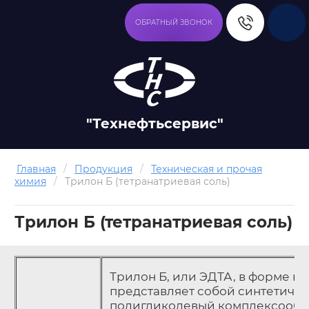
ОБРАТНЫЙ ЗВОНОК
"Технефтьсервис"
Главная
/
Продукция
/
Техническая и прочая
химия
/
Трилон Б (тетранатриевая соль)
Трилон Б (тетранатриевая соль)
Трилон Б, или ЭДТА, в форме на
представляет собой синтетиче
полигликолевый комплексообра