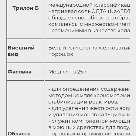
международной классификации 
Трилон Б
натриевая соль ЭДТА (Na4EDTA)
обладает способностью образо
комплексы с множеством металл
незаменимым в качестве хелати
Внешний
Белый или слегка желтоватый 
вид
порошок
Фасовка
Мешки по 25кг
- для определения содержания 
методом комплексонометрии, а
стабилизации реактивов;
- для удаления жесткости воды 
и удаления ионов кальция и маг
- служит компонентом моющих 
в моющих средствах для посуды
Область
порошках и промышленных мою